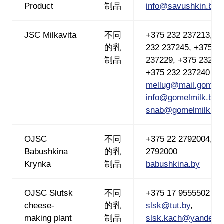
Product
制品
info@savushkin.by
JSC Milkavita
不同
+375 232 237213, +
的乳
232 237245, +375 2
制品
237229, +375 232 2
+375 232 237240 (
mellug@mail.gomel.
info@gomelmilk.by
,
snab@gomelmilk.by
OJSC
不同
+375 22 2792004, +
Babushkina
的乳
2792000
Krynka
制品
babushkina.by
OJSC Slutsk
不同
+375 17 9555502
cheese-
的乳
slsk@tut.by
,
making plant
制品
slsk.kach@yandex.