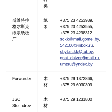
类
斯维特拉
纸
+375 23 4253939,
格尔斯克
浆
+375 23 4253555,
纸浆纸板
+375 23 4298312
厂
sckk@mail.gomel.by
,
542100@inbox.ru
,
sbyt.sckk@tut.by
,
gnat_daiver@mail.ru
,
umtsu@yndex.by
Forwarder
木
+375 29 1372866,
材
+375 29 6030309
JSC
木
+375 29 1231800
Stolindrev
材