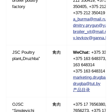
broiler poultry
212 350419, +375 2
factory
350405, +375 212 3
+375 212 350419 (
a_burma@mail.ru
,
dmitry.prygun@yand
broiler_vit@mail.ru
,
v.levkov@ganna.by
JSC Poultry
禽肉
WeChat:
+375 33 3
plant„Druzhba”
+375 163 648373, +
163 648314
+375 163 648314 (
marketing.drugba@tu
drugba@tut.by
产品目录
OJSC
禽肉
+375 17 7656380, +
“Smolevichi
7656273, +375 17