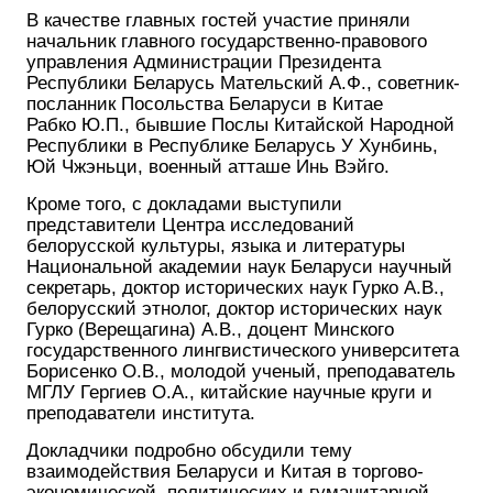
В качестве главных гостей участие приняли
начальник главного государственно-правового
управления Администрации Президента
Республики Беларусь Мательский А.Ф., советник-
посланник Посольства Беларуси в Китае
Рабко Ю.П., бывшие Послы Китайской Народной
Республики в Республике Беларусь У Хунбинь,
Юй Чжэньци, военный атташе Инь Вэйго.
Кроме того, с докладами выступили
представители Центра исследований
белорусской культуры, языка и литературы
Национальной академии наук Беларуси научный
секретарь, доктор исторических наук Гурко А.В.,
белорусский этнолог, доктор исторических наук
Гурко (Верещагина) А.В., доцент Минского
государственного лингвистического университета
Борисенко О.В., молодой ученый, преподаватель
МГЛУ Гергиев О.А., китайские научные круги и
преподаватели института.
Докладчики подробно обсудили тему
взаимодействия Беларуси и Китая в торгово-
экономической, политических и гуманитарной