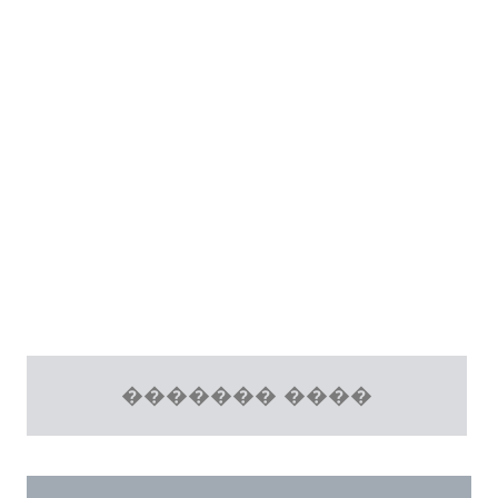
������� ����