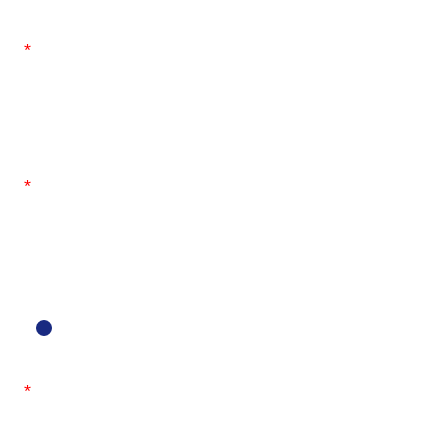
*
*
*