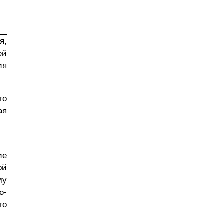
я,
ей
ия
го
ая
ие
ой
му
о-
го