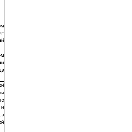
рм
ит
ий
ом
ми
да
ой
ры
го
 и
са
ой