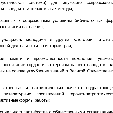
акустическая система) для звукового сопровожден
лит внедрить интерактивные методы;
рованных к современным условиям библиотечных фо
воспитания населения;
 учащихся, молодёжи и других категорий читател
ковой деятельности по истории края;
кой памяти и преемственности поколений, уважен
 воспитание гордости за героизм нашего народа в го
ны на основе углубления знаний о Великой Отечественн
авственных и патриотических качеств подрастающе
литературных произведений героико-патриотическ
рактивные формы работы;
оциального партнёрства с общественными организация