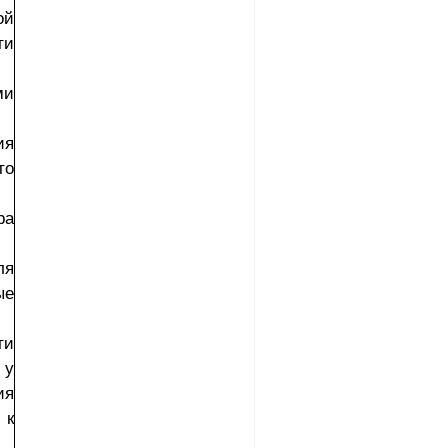
ой
ти
ми
ия
то
ра
ля
ые
ти
 у
ия
 к