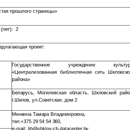
стая прошлого страницы»
(лет): 2
едлагающая проект:
Государственное учреждение культу
«Централизованная библиотечная сеть Шкловско
района»
Беларусь, Могилевская область, Шкловский райо
г.Шклов, ул.Советская, дом 2
Минкина Тамара Владимировна,
тел
.+375 29 54 54 360,
e-mail: lib@shklov-cb.datacenter.by